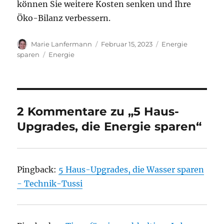
können Sie weitere Kosten senken und Ihre
Öko-Bilanz verbessern.
A
V
K
Marie Lanfermann
Februar 15, 2023
Energie
u
e
a
S
sparen
Energie
t
r
t
c
o
ö
e
h
r
f
g
l
f
o
a
e
r
g
2 Kommentare zu „5 Haus-
n
i
w
Upgrades, die Energie sparen“
t
e
ö
l
n
r
i
t
c
e
Pingback:
5 Haus-Upgrades, die Wasser sparen
h
r
t
- Technik-Tussi
a
m