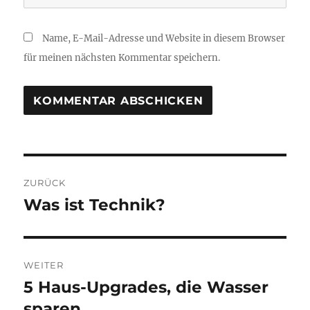
Name, E-Mail-Adresse und Website in diesem Browser
für meinen nächsten Kommentar speichern.
B
ZURÜCK
e
Was ist Technik?
V
o
i
r
t
h
WEITER
e
r
5 Haus-Upgrades, die Wasser
N
r
ä
sparen