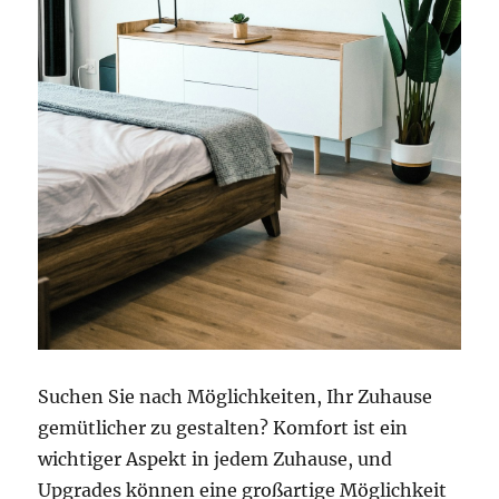
n
d
e
r
:
E
n
t
d
e
c
k
e
r
l
u
Suchen Sie nach Möglichkeiten, Ihr Zuhause
s
t
gemütlicher zu gestalten? Komfort ist ein
,
wichtiger Aspekt in jedem Zuhause, und
s
Upgrades können eine großartige Möglichkeit
i