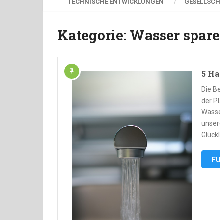
TECHNISCHE ENTWICKLUNGEN
GESELLSCH
Kategorie:
Wasser spar
5 Ha
Die B
der Pl
Wasser
unser
Glückl
FU