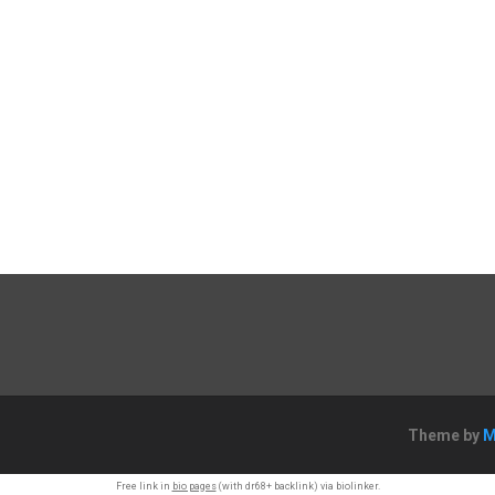
Theme by
M
Free link in
bio pages
(with dr68+ backlink) via biolinker.