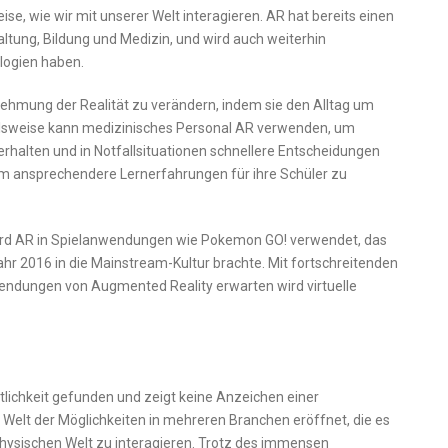
ise, wie wir mit unserer Welt interagieren. AR hat bereits einen
altung, Bildung und Medizin, und wird auch weiterhin
logien haben.
ehmung der Realität zu verändern, indem sie den Alltag um
pielsweise kann medizinisches Personal AR verwenden, um
rhalten und in Notfallsituationen schnellere Entscheidungen
m ansprechendere Lernerfahrungen für ihre Schüler zu
wird AR in Spielanwendungen wie Pokemon GO! verwendet, das
hr 2016 in die Mainstream-Kultur brachte. Mit fortschreitenden
endungen von Augmented Reality erwarten wird virtuelle
tlichkeit gefunden und zeigt keine Anzeichen einer
Welt der Möglichkeiten in mehreren Branchen eröffnet, die es
physischen Welt zu interagieren. Trotz des immensen