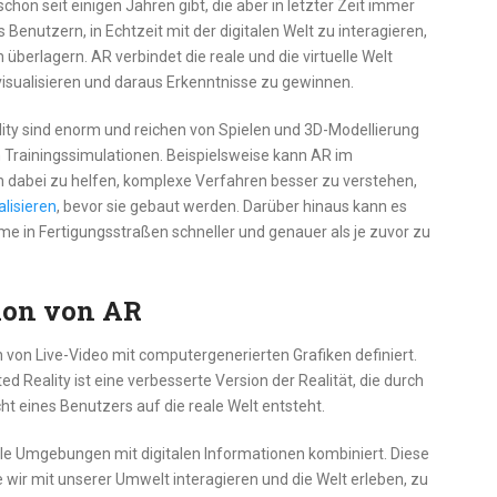
chon seit einigen Jahren gibt, die aber in letzter Zeit immer
 Benutzern, in Echtzeit mit der digitalen Welt zu interagieren,
überlagern. AR verbindet die reale und die virtuelle Welt
visualisieren und daraus Erkenntnisse zu gewinnen.
y sind enorm und reichen von Spielen und 3D-Modellierung
n Trainingssimulationen. Beispielsweise kann AR im
dabei zu helfen, komplexe Verfahren besser zu verstehen,
alisieren
, bevor sie gebaut werden. Darüber hinaus kann es
 in Fertigungsstraßen schneller und genauer als je zuvor zu
tion von AR
von Live-Video mit computergenerierten Grafiken definiert.
ed Reality ist eine verbesserte Version der Realität, die durch
ht eines Benutzers auf die reale Welt entsteht.
ale Umgebungen mit digitalen Informationen kombiniert. Diese
e wir mit unserer Umwelt interagieren und die Welt erleben, zu