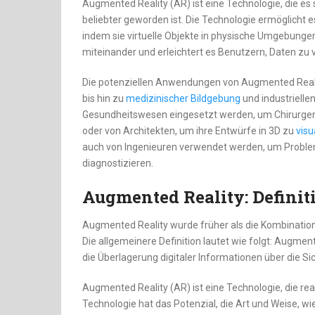
Augmented Reality (AR) ist eine Technologie, die es s
beliebter geworden ist. Die Technologie ermöglicht es
indem sie virtuelle Objekte in physische Umgebungen 
miteinander und erleichtert es Benutzern, Daten zu 
Die potenziellen Anwendungen von Augmented Realit
bis hin zu
medizinischer Bildgebung
und industrielle
Gesundheitswesen eingesetzt werden, um Chirurgen 
oder von Architekten, um ihre Entwürfe in 3D zu
visu
auch von Ingenieuren verwendet werden, um Probleme
diagnostizieren.
Augmented Reality: Defini
Augmented Reality wurde früher als die Kombination 
Die allgemeinere Definition lautet wie folgt: Augment
die Überlagerung digitaler Informationen über die Sic
Augmented Reality (AR) ist eine Technologie, die re
Technologie hat das Potenzial, die Art und Weise, wi