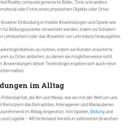
ted Reality computergenerierte Bilder, Töne und andere
material oder Fotos eines physischen Objekts oder Ortes.
und seiner Einbindung in mobile Anwendungen und Spiele wie
für Bildungszwecke verwendet werden, indem es Schülern
 von Lehrbüchern oder das Ansehen von Lehrvideos hinausgehen.
rketinginitiativen zu nutzen, indem sie Kunden erweiterte
uren zu Orten anbieten, zu denen sie möglicherweise nicht
r Anwendungen dieser Technologie ergeben sich auch neue
eichermaßen.
dungen im Alltag
 Potenzial hat, die Art und Weise, wie wir mit der Welt um uns
ht Benutzern das Betrachten, Interagieren und Manipulieren
d zunehmend im Alltag eingesetzt. Von Spielen,
Bildung
und
und Logistik – AR hinterlässt bereits in zahlreichen Branchen